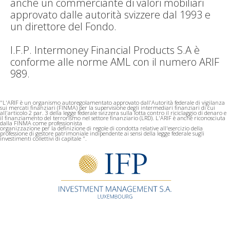
anche un commerciante di valori mobiliari
approvato dalle autorità svizzere dal 1993 e
un direttore del Fondo.
I.F.P. Intermoney Financial Products S.A è
conforme alle norme AML con il numero ARIF
989.
"L'ARIF è un organismo autoregolamentato approvato dall'Autorità federale di vigilanza
sui mercati finanziari (FINMA) per la supervisione degli intermediari finanziari di cui
all'articolo 2 par. 3 della legge federale svizzera sulla lotta contro il riciclaggio di denaro e
il finanziamento del terrorismo nel settore finanziario (LRD). L'ARIF è anche riconosciuta
dalla FINMA come professionista
organizzazione per la definizione di regole di condotta relative all'esercizio della
professione di gestore patrimoniale indipendente ai sensi della legge federale sugli
investimenti collettivi di capitale ".