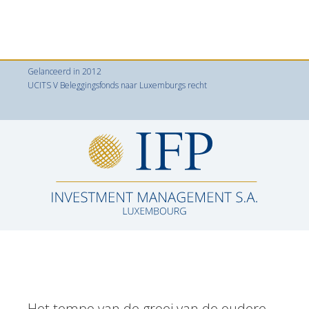
IFP GLOBAL AGE FUND
Gelanceerd in 2012
UCITS V Beleggingsfonds naar Luxemburgs recht
Het tempo van de groei van de oudere